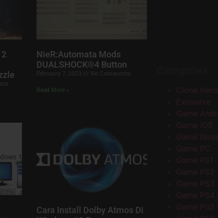
 2
NieR:Automata Mods
DUALSHOCK®4 Button
Categories
February 7, 2023
No Comments
zzle
nts
Clone Hero
Read More »
Exclusive
Game Andr
Game iOS
Game Nint
Game PC
Game PS1
Game PS2
Game PS3
Game PS4
Game PS5
Cara Install Dolby Atmos Di