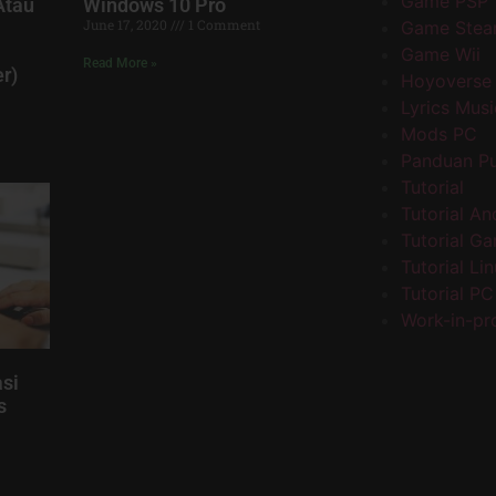
Game PSP
Atau
Windows 10 Pro
June 17, 2020
1 Comment
Game Stea
Game Wii
Read More »
r)
Hoyoverse
Lyrics Musi
Mods PC
Panduan P
Tutorial
Tutorial An
Tutorial G
Tutorial Li
Tutorial PC
Work-in-pr
si
s