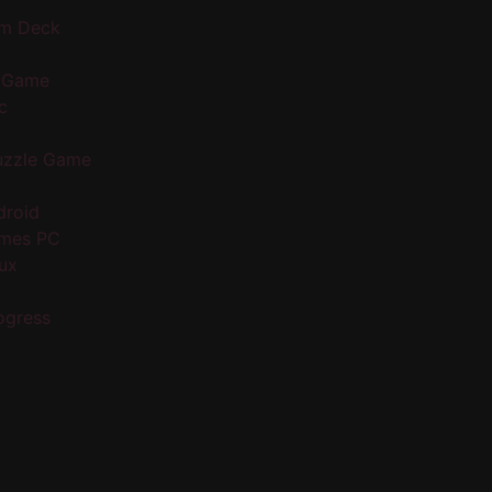
m Deck
 Game
c
uzzle Game
droid
ames PC
nux
ogress