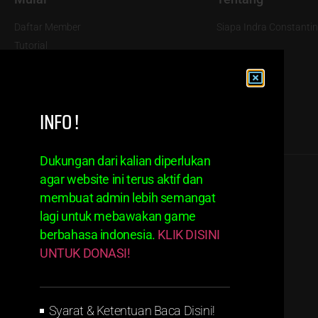
Daftar Member
Siapa Indra Constantin
Tutorial
Ketentuan
Disclaimer
INFO !
Dukungan dari kalian diperlukan
agar website ini terus aktif dan
membuat admin lebih semangat
lagi untuk mebawakan game
berbahasa indonesia.
KLIK DISINI
UNTUK DONASI!
Syarat & Ketentuan Baca Disini!