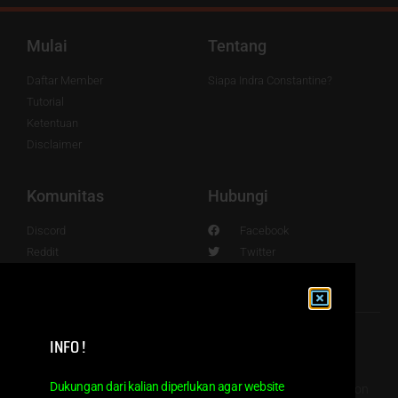
Mulai
Tentang
Daftar Member
Siapa Indra Constantine?
Tutorial
Ketentuan
Disclaimer
Komunitas
Hubungi
Discord
Facebook
Reddit
Twitter
Nexus Mods
YouTube
Github
Instagram
INFO !
Dukungan dari kalian diperlukan agar website
© 2016 - 2024. Powered by Indra Sundanese Fans Translation