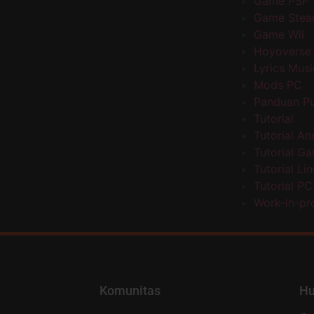
Game PSP
Game Stea
Game Wii
Hoyoverse
Lyrics Musi
Mods PC
Panduan P
Tutorial
Tutorial An
Tutorial G
Tutorial Li
Tutorial PC
Work-in-pr
Komunitas
Hu