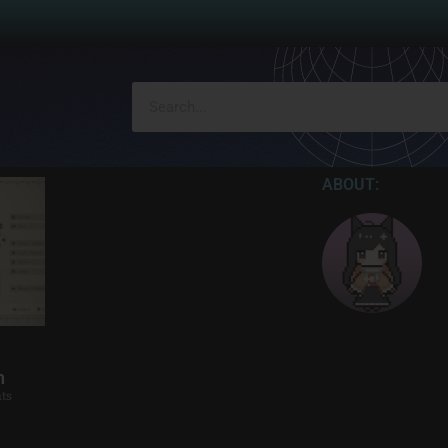
ABOUT:
n
ts