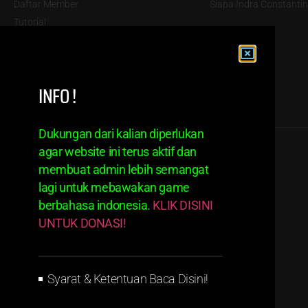
Daftar Member
Siapa Indra Constantin
Tutorial
Ketentuan
Disclaimer
INFO !
Dukungan dari kalian diperlukan
agar website ini terus aktif dan
membuat admin lebih semangat
lagi untuk mebawakan game
berbahasa indonesia.
KLIK DISINI
UNTUK DONASI!
Syarat & Ketentuan Baca Disini!