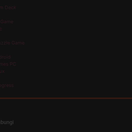
m Deck
 Game
c
uzzle Game
droid
ames PC
nux
ogress
bungi