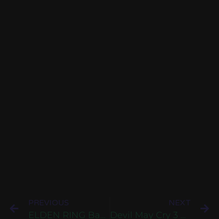
PREVIOUS
NEXT
ELDEN RING Bahasa Indonesia Untuk PC
Devil May Cry 3 Dante Awakening Bahasa Indonesia Untuk PS2