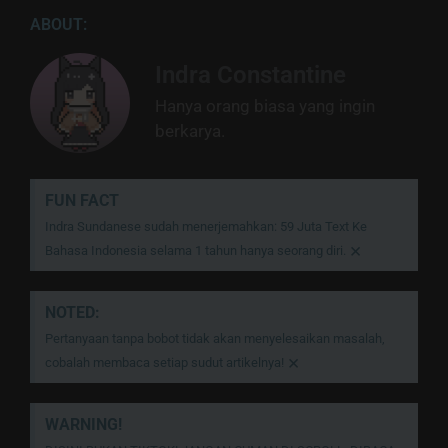
ABOUT:
Indra Constantine
Hanya orang biasa yang ingin
berkarya.
FUN FACT
Indra Sundanese sudah menerjemahkan: 59 Juta Text Ke
×
Bahasa Indonesia selama 1 tahun hanya seorang diri.
NOTED:
Pertanyaan tanpa bobot tidak akan menyelesaikan masalah,
×
cobalah membaca setiap sudut artikelnya!
WARNING!