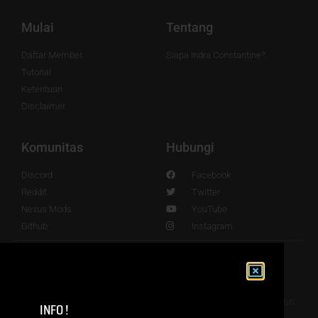
Mulai
Tentang
Daftar Member
Siapa Indra Constantine?
Tutorial
Ketentuan
Disclaimer
Komunitas
Hubungi
Discord
Facebook
Reddit
Twitter
Nexus Mods
YouTube
Github
Instagram
© 2016 - 2024. Powered by Indra Sundanese Fans Translation
INFO !
Supreme