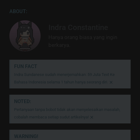
ABOUT:
Indra Constantine
Hanya orang biasa yang ingin
berkarya.
FUN FACT
Indra Sundanese sudah menerjemahkan: 59 Juta Text Ke
×
Bahasa Indonesia selama 1 tahun hanya seorang diri.
NOTED:
Pertanyaan tanpa bobot tidak akan menyelesaikan masalah,
×
cobalah membaca setiap sudut artikelnya!
WARNING!