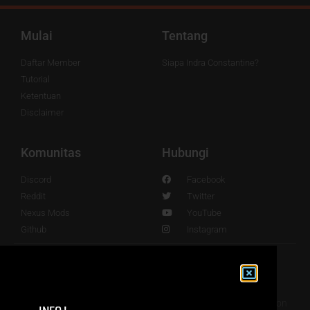
Mulai
Tentang
Daftar Member
Siapa Indra Constantine?
Tutorial
Ketentuan
Disclaimer
Komunitas
Hubungi
Discord
Facebook
Reddit
Twitter
Nexus Mods
YouTube
Github
Instagram
© 2016 - 2024. Powered by Indra Sundanese Fans Translation