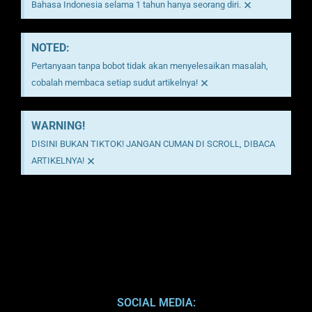
×
Bahasa Indonesia selama 1 tahun hanya seorang diri.
NOTED:
Pertanyaan tanpa bobot tidak akan menyelesaikan masalah,
×
cobalah membaca setiap sudut artikelnya!
WARNING!
DISINI BUKAN TIKTOK! JANGAN CUMAN DI SCROLL, DIBACA
×
ARTIKELNYA!
SOCIAL MEDIA: