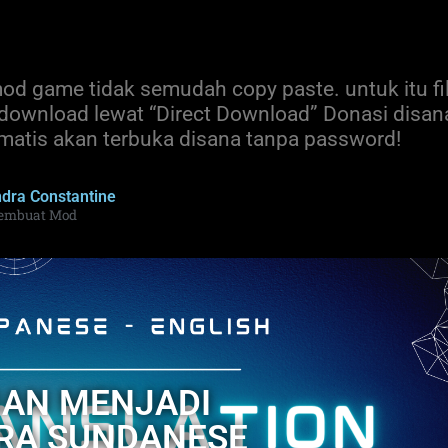
od game tidak semudah copy paste. untuk itu fi
 download lewat “Direct Download” Donasi disan
tomatis akan terbuka disana tanpa password!
ndra Constantine
embuat Mod
AN MENJADI
RA SUNDANESE