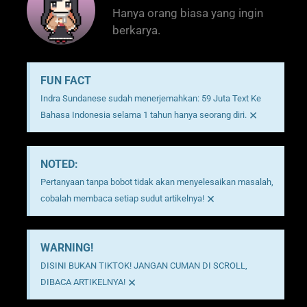
Hanya orang biasa yang ingin
berkarya.
FUN FACT
Indra Sundanese sudah menerjemahkan: 59 Juta Text Ke
×
Bahasa Indonesia selama 1 tahun hanya seorang diri.
NOTED:
Pertanyaan tanpa bobot tidak akan menyelesaikan masalah,
×
cobalah membaca setiap sudut artikelnya!
WARNING!
DISINI BUKAN TIKTOK! JANGAN CUMAN DI SCROLL,
×
DIBACA ARTIKELNYA!