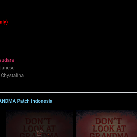
6
nly)
sudara
ndanese
 Chystalina
ANDMA Patch Indonesia