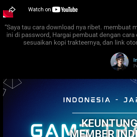
“Saya tau cara download nya ribet. membuat m
ini di password, Hargai pembuat dengan cara
sesuaikan kopi trakteernya, dan link o
I
P
KEUNTUNG
MEMBER IND