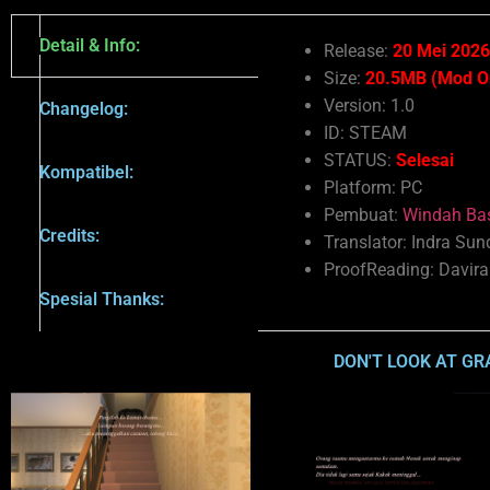
Detail & Info:
Release:
20 Mei 202
Size:
20.5MB (Mod O
Version: 1.0
Changelog:
ID: STEAM
STATUS:
Selesai
Kompatibel:
Platform: PC
Pembuat:
Windah Ba
Credits:
Translator: Indra Su
ProofReading: Davira
Spesial Thanks:
DON'T LOOK AT GR