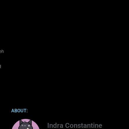
eh
g
ABOUT:
Indra Constantine