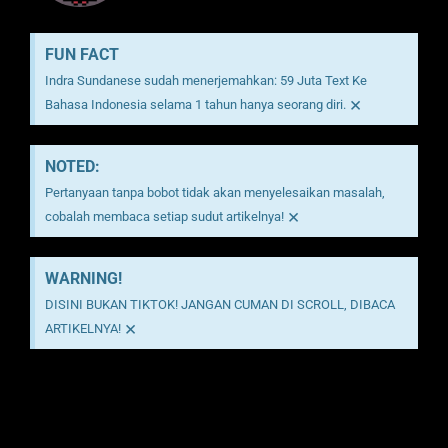
FUN FACT
Indra Sundanese sudah menerjemahkan: 59 Juta Text Ke
×
Bahasa Indonesia selama 1 tahun hanya seorang diri.
NOTED:
Pertanyaan tanpa bobot tidak akan menyelesaikan masalah,
×
cobalah membaca setiap sudut artikelnya!
WARNING!
DISINI BUKAN TIKTOK! JANGAN CUMAN DI SCROLL, DIBACA
×
ARTIKELNYA!