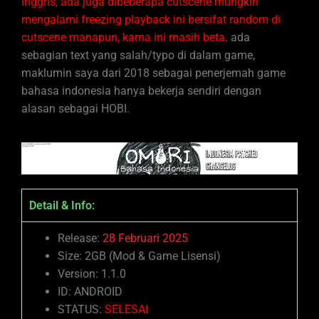
inggris, ada juga dibeberapa cutscene mungkin
mengalami freezing playback ini bersifat random di
cutscene manapun, karna ini masih beta
. ada
sebagian text yang salah/typo di dalam game,
maklumin saya dari 2018 sebagai penerjemah game
bahasa indonesia hanya bekerja sendiri dengan
alasan sebagai HOBI.
Detail & Info:
Release:
28 Februari 2025
Size: 2GB
(Mod & Game Lisensi)
Version: 1.1.0
ID: ANDROID
STATUS:
SELESAI