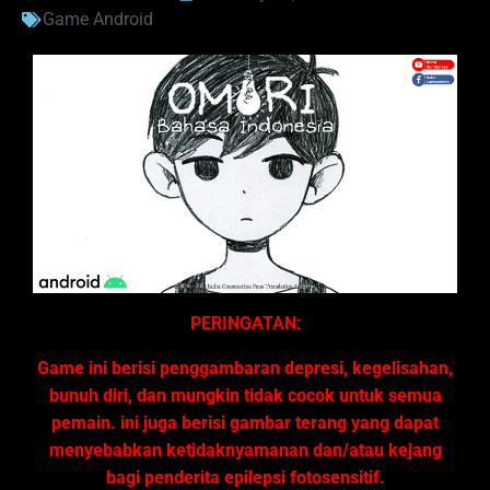
Game Android
PERINGATAN:
Game ini berisi penggambaran depresi, kegelisahan,
bunuh diri, dan mungkin tidak cocok untuk semua
pemain. ini juga berisi gambar terang yang dapat
menyebabkan ketidaknyamanan dan/atau kejang
bagi penderita epilepsi fotosensitif.