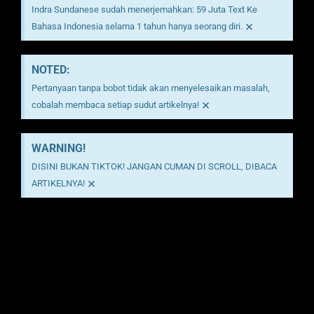
Indra Sundanese sudah menerjemahkan: 59 Juta Text Ke
×
Bahasa Indonesia selama 1 tahun hanya seorang diri.
NOTED:
Pertanyaan tanpa bobot tidak akan menyelesaikan masalah,
×
cobalah membaca setiap sudut artikelnya!
WARNING!
DISINI BUKAN TIKTOK! JANGAN CUMAN DI SCROLL, DIBACA
×
ARTIKELNYA!