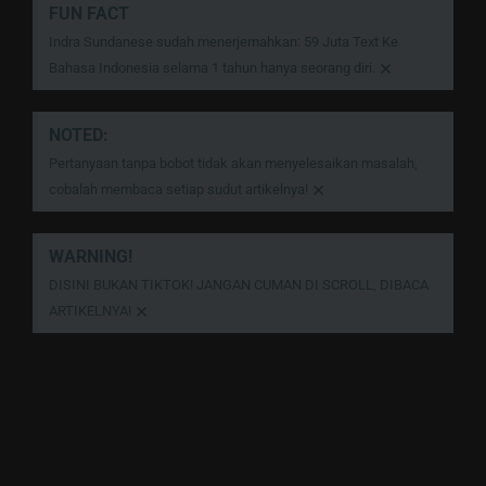
FUN FACT
Indra Sundanese sudah menerjemahkan: 59 Juta Text Ke
×
Bahasa Indonesia selama 1 tahun hanya seorang diri.
NOTED:
Pertanyaan tanpa bobot tidak akan menyelesaikan masalah,
×
cobalah membaca setiap sudut artikelnya!
WARNING!
DISINI BUKAN TIKTOK! JANGAN CUMAN DI SCROLL, DIBACA
×
ARTIKELNYA!