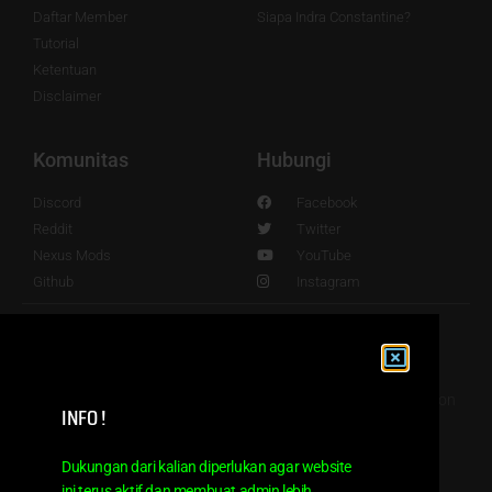
Daftar Member
Siapa Indra Constantine?
Tutorial
Ketentuan
Disclaimer
Komunitas
Hubungi
Discord
Facebook
Reddit
Twitter
Nexus Mods
YouTube
Github
Instagram
© 2016 - 2024. Powered by Indra Sundanese Fans Translation
INFO !
Supreme
Dukungan dari kalian diperlukan agar website
ini terus aktif dan membuat admin lebih