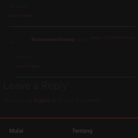
fw berap
Log in to Reply
January 2, 2026 at 10:13 pm
Muhammad Bintang
says:
fw 9.00
Log in to Reply
Leave a Reply
You must be
logged in
to post a comment.
Mulai
Tentang