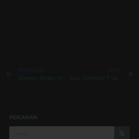
PREVIOUS
NEXT
Kamen Rider: Memory of Heroez Bahasa Indonesia Untuk PS4
Ace Combat 7 Skies Unknown Bahasa Indonesia Untuk PC
PENCARIAN: