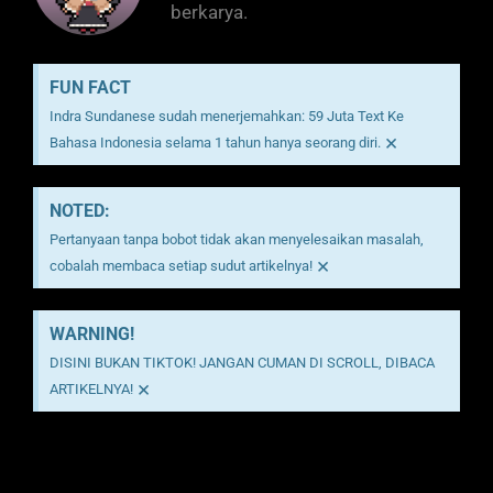
berkarya.
FUN FACT
Indra Sundanese sudah menerjemahkan: 59 Juta Text Ke
×
Bahasa Indonesia selama 1 tahun hanya seorang diri.
NOTED:
Pertanyaan tanpa bobot tidak akan menyelesaikan masalah,
×
cobalah membaca setiap sudut artikelnya!
WARNING!
DISINI BUKAN TIKTOK! JANGAN CUMAN DI SCROLL, DIBACA
×
ARTIKELNYA!