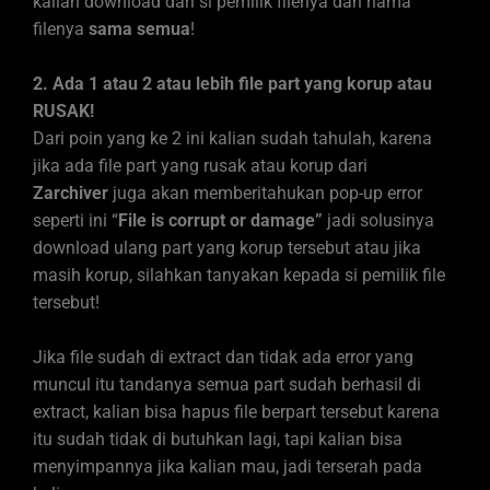
kalian download dari si pemilik filenya dan nama
filenya
sama semua
!
2. Ada 1 atau 2 atau lebih file part yang korup atau
RUSAK!
Dari poin yang ke 2 ini kalian sudah tahulah, karena
jika ada file part yang rusak atau korup dari
Zarchiver
juga akan memberitahukan pop-up error
seperti ini “
File is corrupt or damage”
jadi solusinya
download ulang part yang korup tersebut atau jika
masih korup, silahkan tanyakan kepada si pemilik file
tersebut!
Jika file sudah di extract dan tidak ada error yang
muncul itu tandanya semua part sudah berhasil di
extract, kalian bisa hapus file berpart tersebut karena
itu sudah tidak di butuhkan lagi, tapi kalian bisa
menyimpannya jika kalian mau, jadi terserah pada