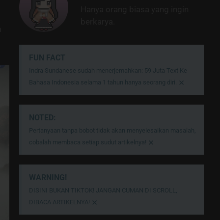
Hanya orang biasa yang ingin
berkarya.
a
FUN FACT
Indra Sundanese sudah menerjemahkan: 59 Juta Text Ke
×
Bahasa Indonesia selama 1 tahun hanya seorang diri.
NOTED:
Pertanyaan tanpa bobot tidak akan menyelesaikan masalah,
×
cobalah membaca setiap sudut artikelnya!
WARNING!
DISINI BUKAN TIKTOK! JANGAN CUMAN DI SCROLL,
×
DIBACA ARTIKELNYA!