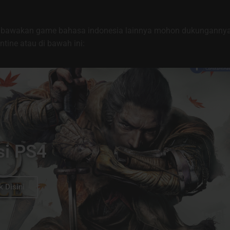
membawakan game bahasa indonesia lainnya mohon dukunganny
tine atau di bawah ini:
si PS4
k Disini