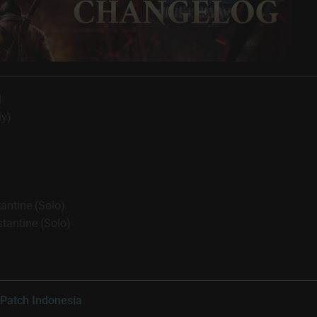
1
ly)
antine (Solo)
stantine (Solo)
 Patch Indonesia