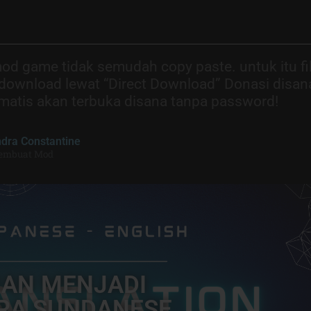
od game tidak semudah copy paste. untuk itu fi
 download lewat “Direct Download” Donasi disan
tomatis akan terbuka disana tanpa password!
ndra Constantine
embuat Mod
AN MENJADI
RA SUNDANESE