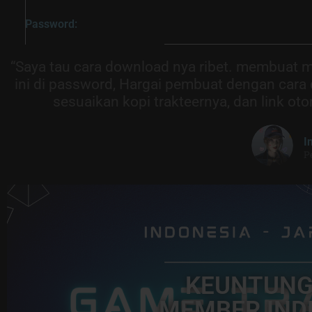
Password:
“Saya tau cara download nya ribet. membuat m
ini di password, Hargai pembuat dengan cara
sesuaikan kopi trakteernya, dan link o
I
P
KEUNTUNG
MEMBER IND