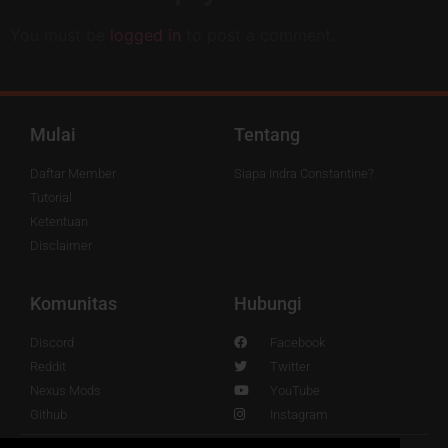
You must be
logged in
to post a comment.
Mulai
Tentang
Daftar Member
Siapa Indra Constantine?
Tutorial
Ketentuan
Disclaimer
Komunitas
Hubungi
Discord
Facebook
Reddit
Twitter
Nexus Mods
YouTube
Github
Instagram