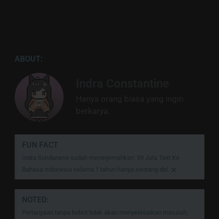
ABOUT:
Indra Constantine
Hanya orang biasa yang ingin
berkarya.
FUN FACT
Indra Sundanese sudah menerjemahkan: 59 Juta Text Ke
×
Bahasa Indonesia selama 1 tahun hanya seorang diri.
NOTED:
Pertanyaan tanpa bobot tidak akan menyelesaikan masalah,