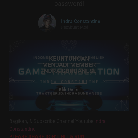
password!
Indra Constantine
Pembuat Mod
KEUNTUNGAN
MENJADI MEMBER
INDRA SUNDANESE
Klik Disini
Bagikan, & Subscribe Channel Youtube
Indra
Constantine
PLEASE SHARE DON’T HIT & RUN.