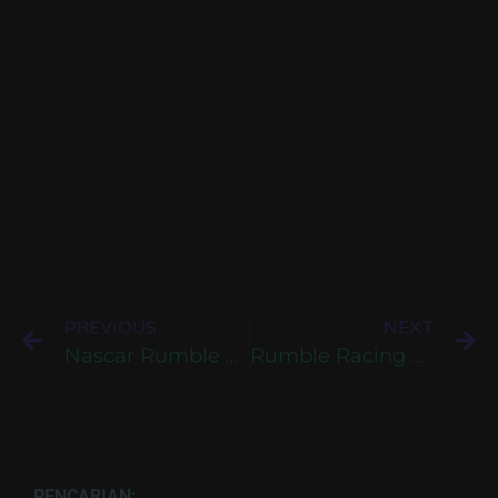
PREVIOUS
NEXT
Nascar Rumble Bahasa Indonesia Untuk PS1
Rumble Racing Bahasa Indonesia Untuk PS2
PENCARIAN: