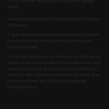
– PS2 Controller With USB OTG Converter (Belum
nyoba)
Untuk Mapping Joystick Download Hacker Keyboard
Di Playstore,
1. buka hacker keyboard nyalakan hacker keyboard
di pengaturan dan set default keyboard kamu ke
hacker keyboard
2. next buka setting hacker keyboard scroll ke bawah
centang keep on notification! selesai buka clone hero
kamu, sudah masuk di menu utama tarik status bar
kamu dan klik notif hacker keyboard nya maka akan
muncul keyboard, klik SPACE untuk mapping
Gamepad kamu!