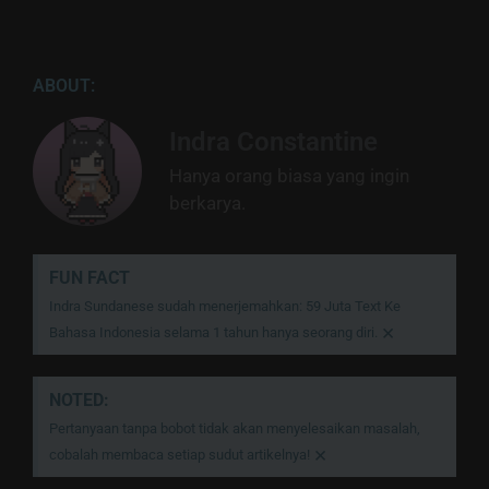
ABOUT:
Indra Constantine
Hanya orang biasa yang ingin
berkarya.
FUN FACT
Indra Sundanese sudah menerjemahkan: 59 Juta Text Ke
×
Bahasa Indonesia selama 1 tahun hanya seorang diri.
NOTED:
Pertanyaan tanpa bobot tidak akan menyelesaikan masalah,
×
cobalah membaca setiap sudut artikelnya!