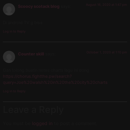
August 16, 2020 at 1:47 pm
Scoocy scotack blog
says:
Di android TV g bisa
Log in to Reply
October 1, 2020 at 1:10 pm
Counter skill
says:
Gan tolong buatin notes charts lagu ini dong
https://chorus.fightthe.pw/search?
query=Joe%20walsh%20in%20the%20city%20charts
Log in to Reply
Leave a Reply
You must be
logged in
to post a comment.