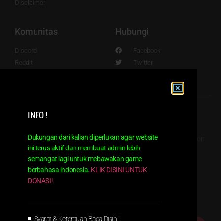
Disclaimer
Komunitas
Hubungi
Discord
Facebook
Reddit
Twitter
Nexus Mods
YouTube
Github
Instagram
INFO !
Dukungan dari kalian diperlukan agar website
© 2016 - 2024. Powered by Indra Sundanese Fans Translation
Supreme
ini terus aktif dan membuat admin lebih
semangat lagi untuk mebawakan game
berbahasa indonesia.
KLIK DISINI UNTUK
DONASI!
Syarat & Ketentuan Baca Disini!